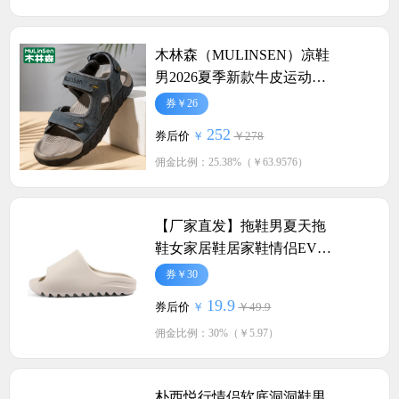
木林森（MULINSEN）凉鞋
男2026夏季新款牛皮运动凉
拖鞋软底休闲沙滩鞋 蓝色 39
券￥26
252
券后价
￥
￥278
佣金比例：25.38%（￥63.9576）
【厂家直发】拖鞋男夏天拖
鞋女家居鞋居家鞋情侣EVA
拖鞋凉拖鞋男 白色 24 【-25
券￥30
码】
19.9
券后价
￥
￥49.9
佣金比例：30%（￥5.97）
朴西悦行情侣软底洞洞鞋男