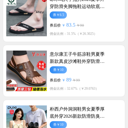
穿防滑夹脚拖鞋运动软底耐
磨越南海边沙滩凉拖 卡其 40
券￥6.5
83.5
券后价
￥
￥90
佣金比例：31.5%（￥26.3025）
意尔康王子牛筋凉鞋男夏季
新款真皮沙滩鞋外穿防滑软
底两用凉拖鞋 y5807棕色 44
券￥10
89
券后价
￥
￥99
佣金比例：32.67%（￥29.0763）
朴西户外洞洞鞋男女夏季厚
底外穿2026新款防滑防臭沙
滩踩屎感包头拖鞋 抹茶绿
券￥10