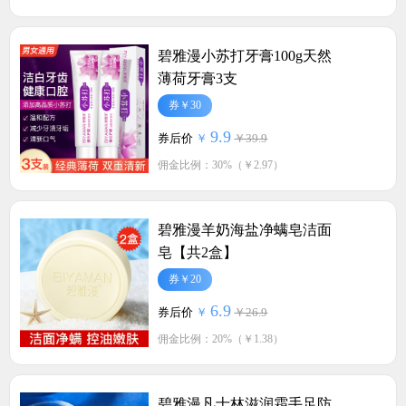
碧雅漫小苏打牙膏100g天然
薄荷牙膏3支
券￥30
9.9
券后价
￥
￥39.9
佣金比例：30%（￥2.97）
碧雅漫羊奶海盐净螨皂洁面
皂【共2盒】
券￥20
6.9
券后价
￥
￥26.9
佣金比例：20%（￥1.38）
碧雅漫凡士林滋润霜手足防