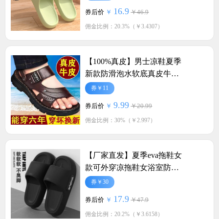
屎感】 44-45码（适合43-44
16.9
券后价
￥
￥46.9
码穿）
佣金比例：20.3%（￥3.4307）
【100%真皮】男士凉鞋夏季
新款防滑泡水软底真皮牛皮
沙滩男凉拖鞋 「仿真+7」棕
券￥11
泡水版 43 偏小一码
9.99
券后价
￥
￥20.99
佣金比例：30%（￥2.997）
【厂家直发】夏季eva拖鞋女
款可外穿凉拖鞋女浴室防滑
居家凉鞋拖 黑色【 侧标字
券￥30
母】 38-39
17.9
券后价
￥
￥47.9
佣金比例：20.2%（￥3.6158）