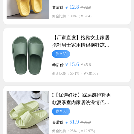
12.8
券后价
￥
￥32.8
佣金比例：30%（￥3.84）
【厂家直发】拖鞋女士家居
拖鞋男士家用情侣拖鞋凉拖
鞋室内一字拖 绿色 38 39
券￥30
15.6
券后价
￥
￥45.6
佣金比例：50.1%（￥7.8156）
I【优选好物】踩屎感拖鞋男
款夏季室内家居洗澡情侣家
用防滑女凉拖 绿色 44 /45
券￥30
51.9
券后价
￥
￥81.9
佣金比例：25%（￥12.975）