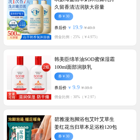
久留香清洁润肤大容量
券￥30
19.9
券后价
￥
￥49.9
佣金比例：25%（￥4.975）
韩美臣绵羊油SOD蜜保湿霜
100ml面部润肤乳
券￥30
9.9
券后价
￥
￥39.9
佣金比例：30%（￥2.97）
碧雅漫泡脚浴包艾叶艾草生
姜红花当归草本足浴粉120包
券￥30