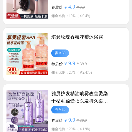
4.9
券后价
￥
￥7.9
佣金比例：10%（￥0.49）
琪瑟玫瑰香氛花瓣沐浴露
券￥30
9.9
券后价
￥
￥39.9
佣金比例：25%（￥2.475）
雅屏护发精油喷雾改善烫染
干枯毛躁受损头发持久柔顺
留香
券￥30
9.9
券后价
￥
￥39.9
佣金比例：20%（￥1.98）