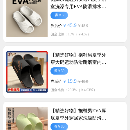
室洗澡专用EVA防滑排水外
穿凉拖 冰川白 38-39
券￥3
45.9
券后价
￥
￥48.9
佣金比例：10%（￥4.59）
【精选好物】拖鞋男夏季外
穿大码运动防滑耐磨室内家
居浴室洗澡软 金色【升级
券￥30
款】 38-39 【适合37-38码
19.9
券后价
￥
￥49.9
穿】
佣金比例：20.3%（￥4.0397）
【精选好物】拖鞋男EVA厚
底夏季外穿居家洗澡防滑静
音凉拖鞋软底 绿色【厚底踩
券￥30