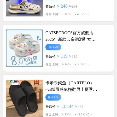
248
券后价
￥
￥298
佣金比例：19.89%（￥49.3272）
CATSECROCS官方旗舰店
2026年新款云朵洞洞鞋女夏
防滑厚底增高沙滩鞋凉拖鞋
券￥70
卡其【纯色款】 40 -41
119
券后价
￥
￥189
佣金比例：32.67%（￥38.8773）
卡帝乐鳄鱼（CARTELO）
eva踩屎感凉拖鞋男士夏季外
穿大码室内居家洗澡防滑50
券￥4.56
时尚休闲 黑色eva踩屎感材
133.44
券后价
￥
￥138
质 轻软舒适 40-41 标准尺码
佣金比例：30.87%（￥41.192928）