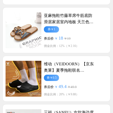
亚麻拖鞋竹藤草席牛筋底防
滑居家居室内地板 天兰色
39-40 (37-38脚)
券￥1
18
券后价
￥
￥19
佣金比例：12%（￥2.16）
维动（VEIDOORN）【京东
奥莱】夏季拖鞋联名
LOGO【逍遥】拖鞋运动休
券￥0.5
闲情侣增高鞋 经典纯色款-
49.4
券后价
￥
￥49.9
黑色 40-41
佣金比例：20%（￥9.88）
三福（SANFU）女款海边度