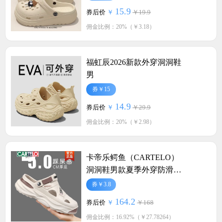
15.9
券后价
￥
￥19.9
佣金比例：20%（￥3.18）
福虹辰2026新款外穿洞洞鞋
男
券￥15
14.9
券后价
￥
￥29.9
佣金比例：20%（￥2.98）
卡帝乐鳄鱼（CARTELO）
洞洞鞋男款夏季外穿防滑踩
屎感包头凉拖鞋大码沙滩凉
券￥3.8
鞋2026新款 米棕 41
164.2
券后价
￥
￥168
佣金比例：16.92%（￥27.78264）