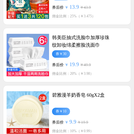
13.9
券后价
￥
￥43.9
佣金比例：25%（￥3.475）
韩美臣抽式洗脸巾加厚珍珠
纹卸妆绵柔擦脸洗面巾
券￥30
19.9
券后价
￥
￥49.9
佣金比例：20%（￥3.98）
碧雅漫羊奶香皂 60gX2盒
券￥10
9.9
券后价
￥
￥19.9
佣金比例：10%（￥0.99）