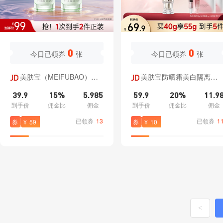
加入收藏
复制文案
加入收藏
复制文
0
0
今日已领券
张
今日已领券
张
立
加
立
加
美肤宝（MEIFUBAO）美
美肤宝防晒霜美白隔离遮
即
入
即
入
白祛斑淡斑精华液光果甘草烟
瑕裸妆高倍防水防汗高倍防晒
39.9
15%
5.985
59.9
20%
11.9
酰胺焕白小白瓶淡化痘印男女
户外军训明星同款七 【通勤
转
分
转
分
到手价
佣金比
佣金
到手价
佣金比
佣金
护肤品 石斛焕润愈颜精华液
晒】45倍粉管40g
30g*2
已领券
13
已领券
1
券
¥
59
券
¥
10
链
类
链
类
9987
99989
美肤宝官方旗舰店
美肤宝官方旗舰
京推推
京推
<