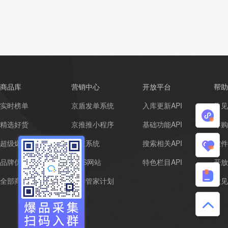
商品库
营销中心
开放平台
帮助
实时榜单
京盾发单系统
入库更新API
常见
小
精选好货
京推推小程序
基础功能API
导购
程
超级爆品
京枝系统
搜索相关API
软件
我
品牌优选
CMS网站
特色栏目API
开放
序
的
帮
全部商品
社群管家计划
意见
收
助
藏
中