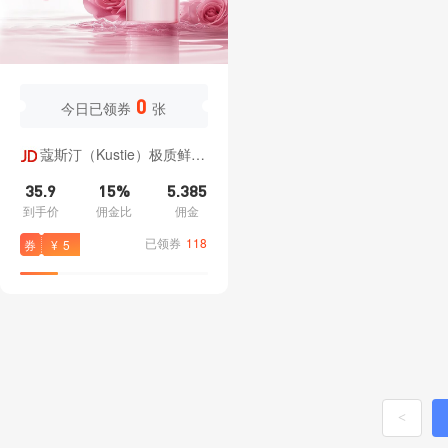
加入收藏
复制文案
0
今日已领券
张
立
加
蔻斯汀（Kustie）极质鲜花
即
入
纯露洗发水沐浴露女士持久留
35.9
15%
5.385
香男士控油蓬松柔顺品牌正品
转
分
到手价
佣金比
佣金
【雾色玫瑰】蓬松轻盈洗发水
500g
已领券
118
券
¥
5
链
类
882
秋之韵洗护经营部
京推推
<