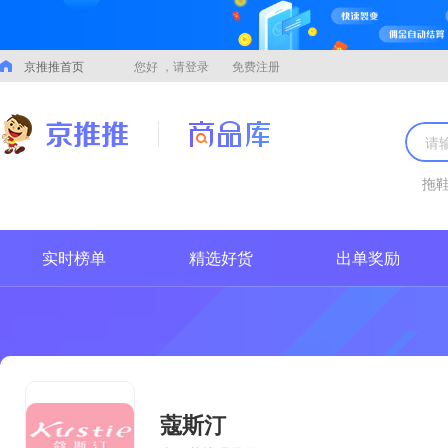
京推推首页
您好
，请登录
免费注册
拖
实时榜单
精选好货
出单奖励
蔻斯汀