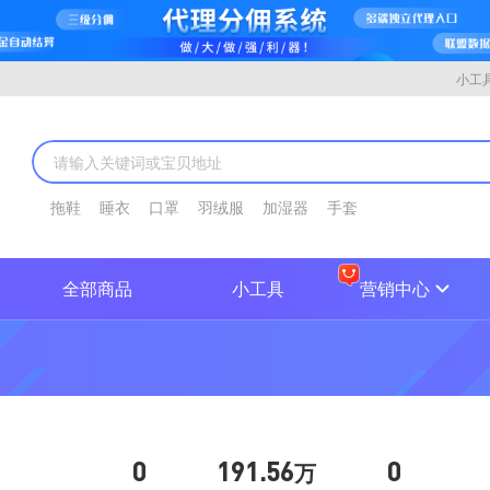
小工
拖鞋
睡衣
口罩
羽绒服
加湿器
手套
全部商品
小工具
营销中心
0
191.56
0
万