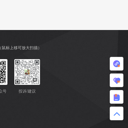
（鼠标上移可放大扫描）
小
程
我
众号
投诉/建议
序
的
帮
收
助
藏
中