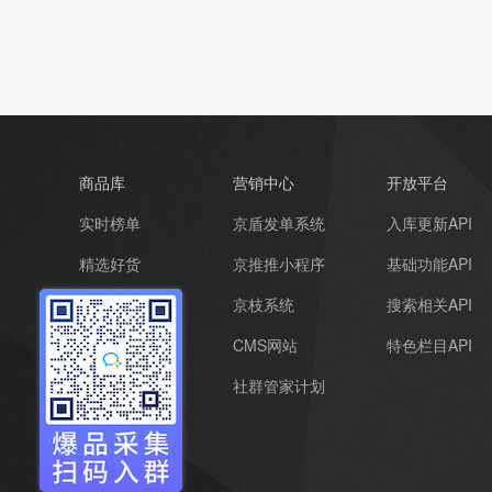
商品库
营销中心
开放平台
实时榜单
京盾发单系统
入库更新API
精选好货
京推推小程序
基础功能API
超级爆品
京枝系统
搜索相关API
品牌优选
CMS网站
特色栏目API
全部商品
社群管家计划