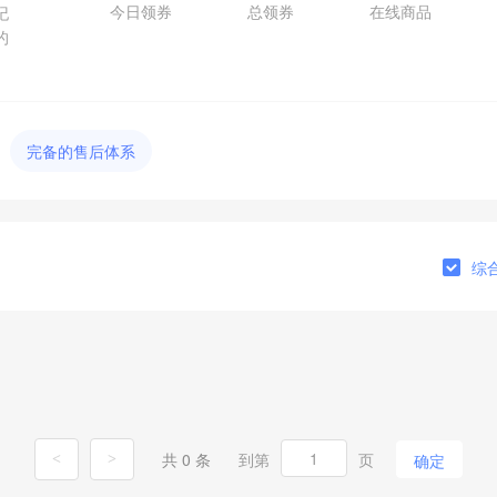
今日领券
总领券
在线商品
纪
的
完备的售后体系
综
共 0 条
到第
页
确定
<
>