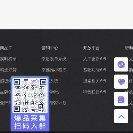
商品库
营销中心
开放平台
帮助
实时榜单
京盾发单系统
入库更新API
常见
小
精选好货
京推推小程序
基础功能API
导购
程
超级爆品
京枝系统
搜索相关API
软件
我
品牌优选
CMS网站
特色栏目API
开放
序
的
帮
全部商品
社群管家计划
意见
收
助
藏
中