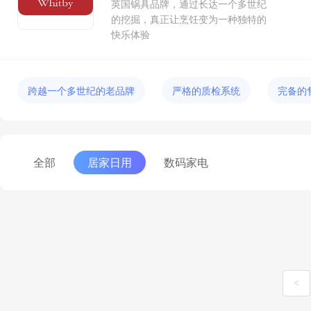
英国锅具品牌，通过长达一个多世纪
的挖掘，真正让烹饪变为一种独特的
快乐体验
跨越一个多世纪的老品牌
严格的质检系统
完备的
全部
居家日用
数码家电
<