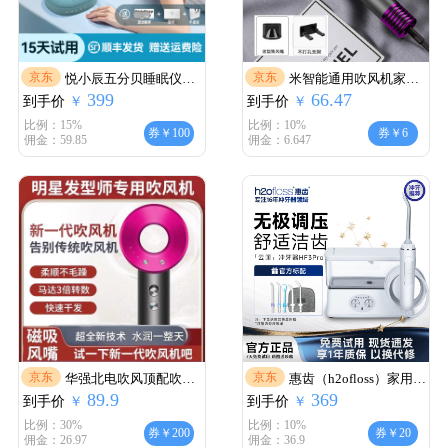
京东
京东
悦小辰五分贝睡眠仪智
米智能通用吹风机家用
399
66.47
到手价
能白噪音按摩器科学辅
￥
到手价
静音负离子大功率不伤
￥
助5dB睡眠神器失眠礼物
发3000高速风筒发廊
比例：15%
比例：10%
券￥100
券￥6
佣金：59.85
佣金：6.647
长辈送礼女朋友男朋友
【星灰紫】3000智能+负
生日智能睡眠仪 SS-01静
离子变频
谧蓝
京东
京东
华强北电吹风顶配吹风
惠齿（h2ofloss）家用台
89.9
369
到手价
理发店家用高速无叶护
￥
到手价
式电动洗牙器水牙线洁
￥
发负例子吹风机1000
牙器预防牙结石牙齿冲
比例：30%
比例：10%
券￥200
券￥20
佣金：26.97
佣金：36.9
【玫红色 顺滑风嘴】发
洗器家庭洁牙机水牙线