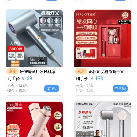
能车载便携数显胡须刀
实用生日送长辈【七夕
多功能剃须 S9000标配
男女友礼物】 foot3
+备用刀头
京东
京东
米智能通用吹风机家用
金稻直发梳负离子直卷
69
199
到手价
静音负离子大功率不伤
￥
到手价
电动卷发棒直板夹红色
￥
发折叠3000高速大风力
寓意好送闺蜜姐妹朋友
比例：14.6%
比例：10%
券￥6
券￥60
佣金：10.074
佣金：19.9
【闪银蓝】无界3000-折
妈妈新娘结婚订婚情人
叠AI感温
节实用礼物礼盒 红色-奢
宠至臻礼盒【可拆电源
线+4000万负离子】