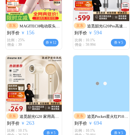
京东
京东
MAGITECH电动双头剃
追觅韶光G20Pro高速吹
156
594
到手价
毛器私处男女士阴部手
￥
到手价
风机 家用恒温速干大功
￥
毛脚毛唇毛全身剃毛刀
率负离子吹风筒精华护
比例：25%
比例：10.1%
券￥12
券￥5
佣金：39
佣金：59.994
比基尼腋下刮毛器脱毛
发电吹风机 心动礼物
仪私处腿毛全身可用 全
【高端养护】G20Pro 冰
配款 双刀头可水洗 剃净
川银
不伤肤
京东
京东
追觅韶光G20 家用高速
追觅Pocket星火红P10
263
694
到手价
吹风机恒温速干不伤发
￥
到手价
Spark吹风机高速家用央
￥
直筒负离子磁吸风嘴低
妈推荐女士专用静音秒
比例：10.1%
比例：10.1%
券￥5
券￥5