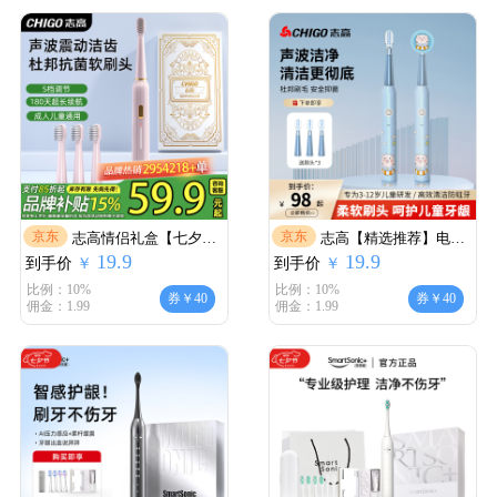
礼物礼盒款S5pro S5pro
云雾蓝3.0
京东
京东
志高情侣礼盒【七夕情
志高【精选推荐】电动
19.9
19.9
到手价
人节礼物】电动牙刷成
￥
到手价
牙刷成人儿童通用充电
￥
人声波震动细软毛柔和
孩子全自动充电声波式
比例：10%
比例：10%
券￥40
券￥40
佣金：1.99
佣金：1.99
亮白学生情侣礼盒装送
刷牙初高中小学生送礼
父母送男女朋友 2026升
物升学 【儿童款】荧光
级磁波机芯【晚霞絮
蓝【到手1机身+3刷头】
语】送4刷头
志高正品