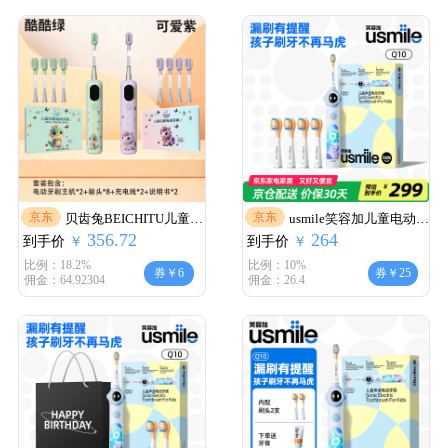
节生日礼物 LS-1 银色
孩生日礼物 Q30 酷酷绿
+可爱紫+8刷头【卡通
屏】
京东
京东
贝齿兔BEICHITU儿童电
usmile笑容加儿童电动牙
356.72
264
到手价
动牙刷青少年3-6-8-12岁
￥
到手价
刷Q10智能防蛀小圆屏声
￥
以上初高中学生语音漏
波震动牙刷3-6-12岁宝宝
比例：18.2%
比例：10%
券￥6
券￥25
佣金：64.92304
佣金：26.4
刷提醒软毛自动智能扫
生日礼物六一儿童节礼
振语音提醒 Q80 酷酷绿
物 周岁礼物 【原装4支
+可爱紫【扫振语音款】
刷头实惠款】Q10天际蓝
+8支软毛刷头