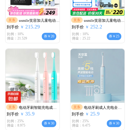
京东
京东
usmile笑容加儿童电动牙
usmile笑容加儿童电动牙
215.29
252.2
到手价
刷Q10智能防蛀小圆屏声
￥
到手价
刷Q10智能防蛀小圆屏声
￥
波震动牙刷3-6-12岁宝宝
波震动牙刷3-6-12岁宝宝
比例：10%
比例：10%
券￥20
券￥25
佣金：21.529
佣金：25.22
生日礼物六一儿童节礼
生日礼物六一儿童节礼
物 周岁礼物 【宝宝生日
物 周岁礼物 【3档防蛀
礼袋优选升级款】Q10天
模式+漏刷提醒】Q10天
际蓝
际蓝
京东
京东
电动牙刷智能充电成人
电动牙刷成人充电全自
35.9
25.9
到手价
声波超全自动学生男士
￥
到手价
动软毛防水家用美白情
￥
女士 白色充电款+3支替
侣男女学生牙刷 （充电
比例：25%
比例：25%
券￥30
券￥30
佣金：8.975
佣金：6.475
换刷头
款)+3刷头+USB充电线