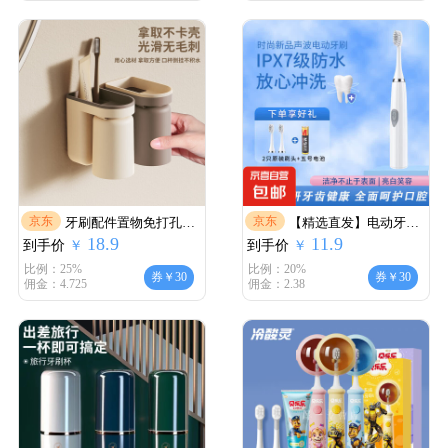
+蓝色
京东
京东
牙刷配件置物免打孔家
【精选直发】电动牙刷
18.9
11.9
到手价
用壁挂式配件情侣牙刷
￥
到手价
成人声波全自动智能学
￥
配件家庭套装电动牙刷
生男士女士 成人款 【限
比例：25%
比例：20%
券￥30
券￥30
佣金：4.725
佣金：2.38
配件 壁挂牙刷置物架
时抢购】月光白+3刷头
【随机颜色】一个装