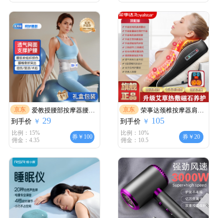
老婆闺蜜 七夕男女友礼
日礼物【七夕男女友礼
物 【新升级2代 鎏金专
物】 【重磅新品】
属礼盒】Scalp3S 深空黑
N6mini-2代【肩周热敷
版】
京东
京东
爱教授腰部按摩器腰部
荣事达颈椎按摩器肩颈
29
105
到手价
按摩仪热敷腹部腰椎多
￥
到手价
腰背臀部全身躺垫多功
￥
功能揉捏护腰带加热按
能按摩枕神器靠垫椅揉
比例：15%
比例：10%
券￥100
券￥20
佣金：4.35
佣金：10.5
摩腰带热灸暖腰酸疼 久
捏按摩仪送父母长辈生
坐长站适用-基础款 生日
日节日礼物送老婆 按键
礼物女生母亲妈妈爸爸
款
父亲男士女士老人高档
礼品