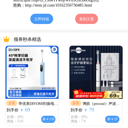
MxGLqhiFfxqn-D_Clo4YPw8jtWPnScztcB0OIgfzQ
抢购：
http://item.jd.com/10162350730485.html
立即转链
复制文案
领券秒杀精选
京东
京东
帝优美DIYOMI扫振电动
博皓（prooral）声波电
69
79
到手价
牙刷大屏智能深度清洁
￥
到手价
动牙刷护龈压感提醒 自
￥
护龈软毛家用旅行牙刷
动牙刷成人充电式 情侣
比例：20%
比例：10%
券￥130
券￥20
佣金：13.8
佣金：7.9
成人情侣生日过节实用
款 生日礼物T33 白色