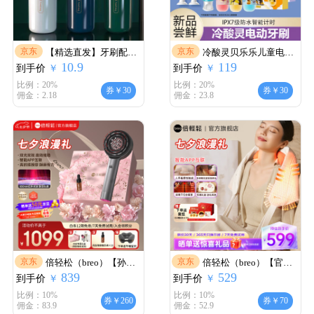
京东
京东
【精选直发】牙刷配件
冷酸灵贝乐乐儿童电动
10.9
119
到手价
旅行便携式出行套装牙
￥
到手价
牙刷充电式小孩学生去
￥
刷随身携带轻便式电动
黄防蛀牙汪汪队【儿童
比例：20%
比例：20%
券￥30
券￥30
佣金：2.18
佣金：23.8
牙刷配件 旅行洗漱杯
礼物】 天天/粉色/共4刷
【随机颜色】一个装
头
京东
京东
倍轻松（breo）【孙颖
倍轻松（breo）【官方
839
529
到手价
莎同款】头皮按摩梳
￥
到手价
店】颈椎按摩器
￥
Scalp3智能头部按摩仪
N6mini2代肩周热敷 按
比例：10%
比例：10%
券￥260
券￥70
佣金：83.9
佣金：52.9
红外光健发生发梳女友
摩仪披肩肩颈斜方肌生