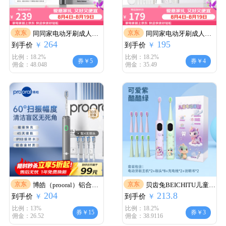
京东
京东
同同家电动牙刷成人智
同同家电动牙刷成人声
264
195
到手价
能光感刷护龈声波全自
￥
到手价
波震动男女生专用软毛
￥
动情侣款套装礼盒装T9P
智能全自动充电式礼盒
比例：18.2%
比例：18.2%
券￥5
券￥4
佣金：48.048
佣金：35.49
送男生女朋友生日礼物
情侣款套装T9U 送男女
节日礼品实用 新一代护
友礼物实用礼品 升级款 |
龈光感刷·钛黑T9P（配
T9U-max简约白（共6刷
黑刷头）
头）
京东
京东
博皓（prooral）铝合金
贝齿兔BEICHITU儿童电
204
213.8
到手价
电动牙刷扫振智能成人
￥
到手价
动牙刷6-9-12岁以上小孩
￥
牙刷软毛护龈洁齿情侣
专用智能定时软毛护龈
比例：13%
比例：18.2%
券￥15
券￥3
佣金：26.52
佣金：38.9116
电动牙刷送男女友情人
充电款换牙期学生男女