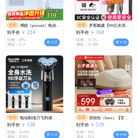
京东
京东
博皓（prooral）电动冲
罗斯戴森【90亿水润负
224
168
到手价
牙器便携式洗牙冲水器
￥
到手价
离子丨国家3C认证】无
￥
家用冲洗器牙齿清洁器
叶高速电吹风机家用静
比例：10%
比例：15.1%
券￥25
券￥10
佣金：22.4
佣金：25.368
水牙线牙垢去除工具口
音护发大功率不伤发恒
腔清洗器正畸 立式手持
温吹风筒速干礼物 陶瓷
【升级版】象牙白
金-单风嘴丨90亿水润负
离子恒温护发 【2026新
款丨顶配1:1版本】1.8米
线长礼盒装
京东
京东
电动剃须刀飞利浦
倍轻松（breo）【官方
158
539
到手价
PHILIPS同款全身水洗防
￥
到手价
店】Foot3足疗机 脚部按
￥
水浮动三刀头刮胡刀智
摩器足浴盆热敷足疗仪
比例：33.45%
比例：10%
券￥10
券￥60
佣金：52.851
佣金：53.9