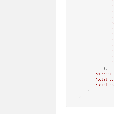
"
"
"
"
"
"
"
"
"
"
"
"
},
"current_
"total_co
"total_pa
}
}