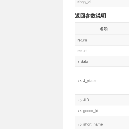
shop_id
返回参数说明
名称
return
result
> data
>> J_state
>> JID
>> goods_id
>> short_name