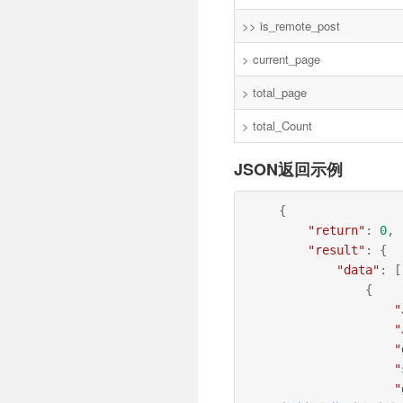
>> is_remote_post
> current_page
> total_page
> total_Count
JSON返回示例
{
"return"
:
0
,
"result"
: {
"data"
: [
{
"
"
"
"
"