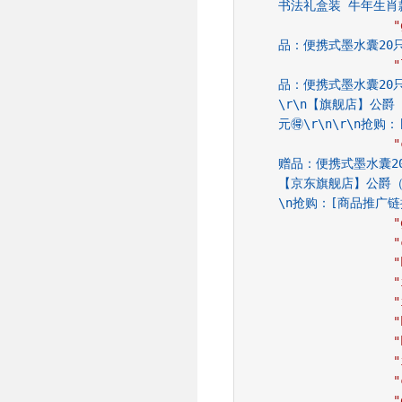
书法礼盒装 牛年生肖
"
品：便携式墨水囊20
"
品：便携式墨水囊20只
\r\n【旗舰店】公爵（
元🉐\r\n\r\n抢购
"
赠品：便携式墨水囊20
【京东旗舰店】公爵（D
\n抢购：[商品推广链接
"
"
"
"
"
"
"
"
"
"