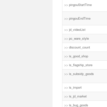
>> pingouStartTime
>> pingouEndTime
>> jd_videoList
>> pc_ware_style
>> discount_count
>> is_good_shop
>> is_flagship_store
>> is_subsidy_goods
>> is_import
>> is_jd_market
>> is_bug_goods