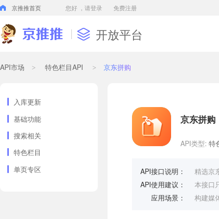
京推推首页
您好
，请登录
免费注册
开放平台
API市场
特色栏目API
京东拼购
>
>
入库更新
京东拼购
基础功能
搜索相关
API类型:
特
特色栏目
单页专区
API接口说明：
精选京
API使用建议：
本接口
应用场景：
构建媒