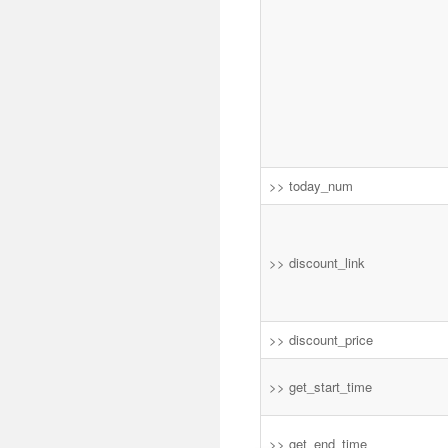
>> today_num
>> discount_link
>> discount_price
>> get_start_time
>> get_end_time