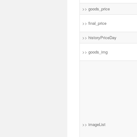
>> goods_price
>> final_price
>> historyPriceDay
>> goods_img
>> imageList