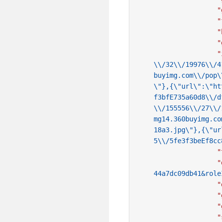
"
"
"
"
"
\\/32\\/19976\\/4
buyimg.com\\/pop\
\"},{\"url\":\"ht
f3bfE735a60d8\\/d
\\/155556\\/27\\/
mg14.360buyimg.co
18a3.jpg\"},{\"ur
5\\/5fe3f3beEf8cc
"
"
44a7dc09db41&role
"
"
"
"