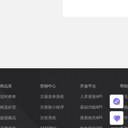
商品库
营销中心
开放平台
帮助
实时榜单
京盾发单系统
入库更新API
常见
小
精选好货
京推推小程序
基础功能API
导购
程
超级爆品
京枝系统
搜索相关API
软件
我