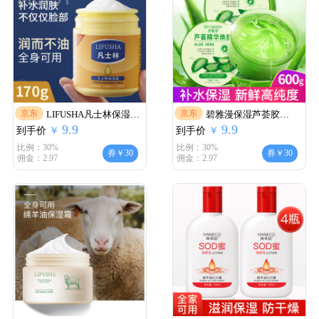
京东
京东
LIFUSHA凡士林保湿霜
碧雅漫保湿芦荟胶
9.9
9.9
到手价
润肤乳面霜170gx3瓶
￥
到手价
300gX2盒
￥
比例：30%
比例：30%
券￥30
券￥30
佣金：2.97
佣金：2.97