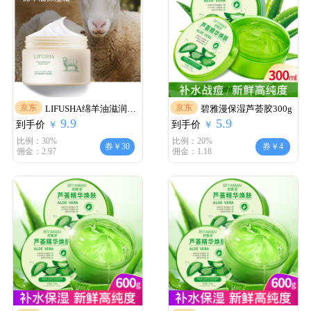
京东
京东
LIFUSHA绵羊油滋润保
碧雅漫保湿芦荟胶300g
9.9
5.9
到手价
湿霜润肤面霜140gx3瓶
￥
到手价
￥
比例：30%
比例：20%
券￥30
券￥4
佣金：2.97
佣金：1.18