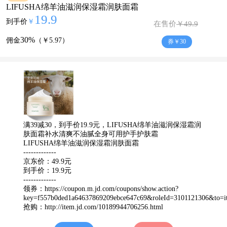
LIFUSHA绵羊油滋润保湿霜润肤面霜
19.9
到手价
￥
在售价
￥49.9
30%
佣金
（￥5.97）
券￥30
满39减30，到手价19.9元，LIFUSHA绵羊油滋润保湿霜润
肤面霜补水清爽不油腻全身可用护手护肤霜
LIFUSHA绵羊油滋润保湿霜润肤面霜
-------------
京东价：49.9元
到手价：19.9元
-------------
领券：
https://coupon.m.jd.com/coupons/show.action?
key=f557b0ded1a64637869209ebce647c69&roleId=3101121306&to=it
抢购：
http://item.jd.com/10189944706256.html