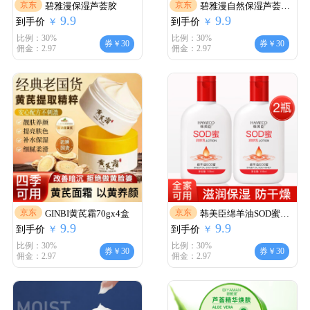
京东
京东
碧雅漫保湿芦荟胶
碧雅漫自然保湿芦荟胶
9.9
9.9
到手价
￥
到手价
涂抹式
￥
比例：30%
比例：30%
券￥30
券￥30
佣金：2.97
佣金：2.97
京东
京东
GINBI黄芪霜70gx4盒
韩美臣绵羊油SOD蜜保
9.9
9.9
到手价
￥
到手价
湿霜100mlX2瓶
￥
比例：30%
比例：30%
券￥30
券￥30
佣金：2.97
佣金：2.97