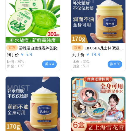
京东
京东
碧雅漫自然保湿芦荟胶
LIFUSHA凡士林保湿霜
5.9
19.9
到手价
￥
到手价
润肤乳面霜
￥
比例：30%
比例：30%
券￥4
券￥30
佣金：1.77
佣金：5.97