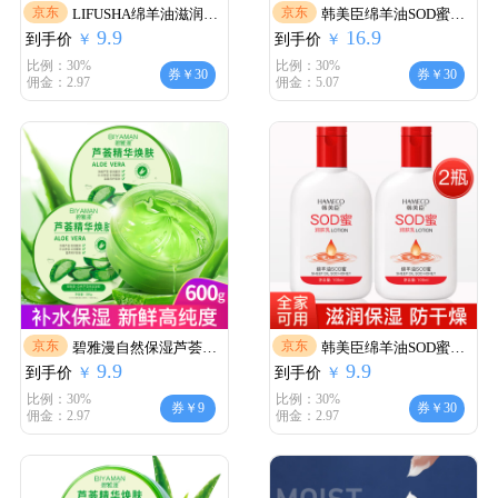
京东
京东
LIFUSHA绵羊油滋润保
韩美臣绵羊油SOD蜜保
9.9
16.9
到手价
湿霜
￥
到手价
湿霜100mlX4瓶
￥
比例：30%
比例：30%
券￥30
券￥30
佣金：2.97
佣金：5.07
京东
京东
碧雅漫自然保湿芦荟胶
韩美臣绵羊油SOD蜜保
9.9
9.9
到手价
300gX2盒
￥
到手价
湿霜100mlX2瓶
￥
比例：30%
比例：30%
券￥9
券￥30
佣金：2.97
佣金：2.97