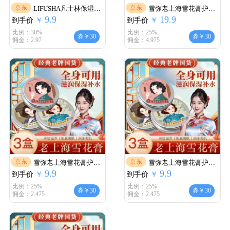
京东
京东
LIFUSHA凡士林保湿霜
雪弥老上海雪花膏护肤
9.9
19.9
到手价
润肤乳
￥
到手价
品经典老牌国货补水保
￥
湿
比例：30%
比例：25%
券￥30
券￥30
佣金：2.97
佣金：4.975
京东
京东
雪弥老上海雪花膏护肤
雪弥老上海雪花膏护肤
9.9
9.9
到手价
品经典老牌国货补水保
￥
到手价
品经典老牌国货补水保
￥
湿
湿
比例：25%
比例：25%
券￥30
券￥30
佣金：2.475
佣金：2.475