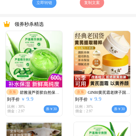
立即转链
复制文案
领券秒杀精选
京东
京东
碧雅漫芦荟胶自然保湿
GINBI黄芪霜老牌子国货
9.9
9.9
到手价
芦荟300gX2盒
￥
到手价
护肤品养颜黄氏霜
￥
比例：30%
比例：30%
券￥30
券￥30
佣金：2.97
佣金：2.97