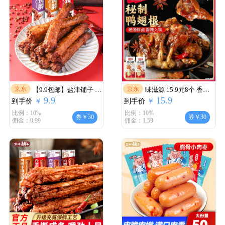
京东
京东
【9.9包邮】盐津铺子 充
味滋源 15.9元8个 香辣
9.9
15.9
到手价
氮锁鲜手撕烤脖
￥
到手价
卤香 鸭小腿
￥
比例：10%
比例：10%
券￥30
券￥30
佣金：0.99
佣金：1.59