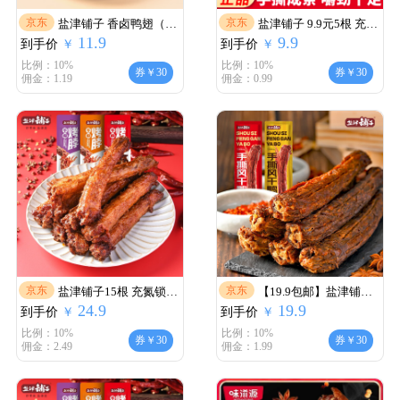
京东
京东
盐津铺子 香卤鸭翅（混
盐津铺子 9.9元5根 充氮
11.9
9.9
到手价
合味） （约10个）
￥
到手价
锁鲜手撕烤脖
￥
比例：10%
比例：10%
券￥30
券￥30
佣金：1.19
佣金：0.99
京东
京东
盐津铺子15根 充氮锁鲜
【19.9包邮】盐津铺子
24.9
19.9
到手价
手撕烤脖
￥
到手价
手撕风干鸭脖 65g*4根
￥
装
比例：10%
比例：10%
券￥30
券￥30
佣金：2.49
佣金：1.99