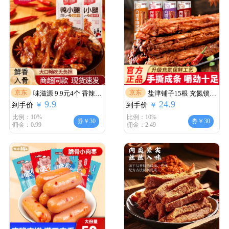
京东
京东
味滋源 9.9元4个 香辣卤
盐津铺子15根 充氮锁鲜
9.9
24.9
到手价
香 鸭小腿
￥
到手价
手撕烤脖
￥
比例：10%
比例：10%
券￥30
券￥30
佣金：0.99
佣金：2.49