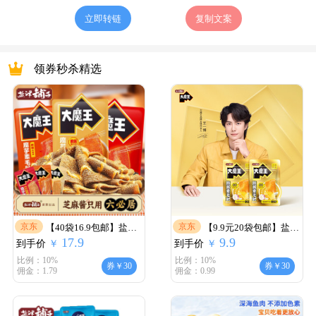
立即转链
复制文案
领券秒杀精选
京东
京东
【40袋16.9包邮】盐津
【9.9元20袋包邮】盐津
17.9
9.9
到手价
铺子大魔王蒜蓉麻酱味
￥
到手价
铺子大魔王素毛肚
￥
素毛肚
比例：10%
比例：10%
券￥30
券￥30
佣金：1.79
佣金：0.99