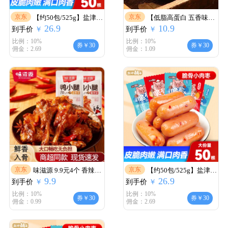
京东
京东
【约50包/525g】盐津铺
【低脂高蛋白 五香味原
26.9
10.9
到手价
子肉枣脆骨小香肠
￥
到手价
切手撕肉条】
￥
比例：10%
比例：10%
券￥30
券￥30
佣金：2.69
佣金：1.09
京东
京东
味滋源 9.9元4个 香辣卤
【约50包/525g】盐津铺
9.9
26.9
到手价
香 鸭小腿
￥
到手价
子肉枣脆骨小香肠
￥
比例：10%
比例：10%
券￥30
券￥30
佣金：0.99
佣金：2.69