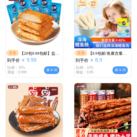
京东
京东
【20包9.99包邮】盐津
【8.9包邮/鱼糜含量
9.99
8.9
到手价
铺子深海鱼豆腐
￥
到手价
≥48%】盐津铺子深海鳕
￥
鱼肠 -
比例：10%
比例：10%
券￥30
券￥30
佣金：0.999
佣金：0.89