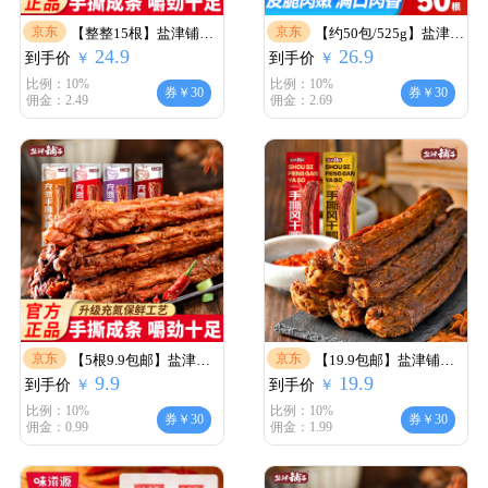
京东
京东
【整整15根】盐津铺子
【约50包/525g】盐津铺
24.9
26.9
到手价
充氮手撕烤脖-
￥
到手价
子肉枣脆骨小香肠
￥
比例：10%
比例：10%
券￥30
券￥30
佣金：2.49
佣金：2.69
京东
京东
【5根9.9包邮】盐津铺
【19.9包邮】盐津铺子
9.9
19.9
到手价
子充氮手撕烤脖-
￥
到手价
手撕风干鸭脖 65g*4根
￥
装
比例：10%
比例：10%
券￥30
券￥30
佣金：0.99
佣金：1.99