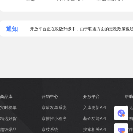
通知
开放平台正在改版升级中，由于联盟方面的更改政策也还
商品库
营销中心
开放平台
帮助
实时榜单
京盾发单系统
入库更新API
常见
小
精选好货
京推推小程序
基础功能API
导购
程
超级爆品
京枝系统
搜索相关API
软件
我