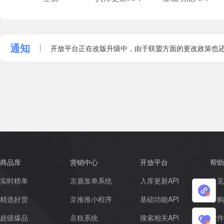
通知
开放平台正在改版升级中，由于联盟方面的更改政策也还
商品库
营销中心
开放平台
帮助
实时榜单
京盾发单系统
入库更新API
常见
小
精选好货
京推推小程序
基础功能API
导购
程
超级爆品
京枝系统
搜索相关API
软件
我